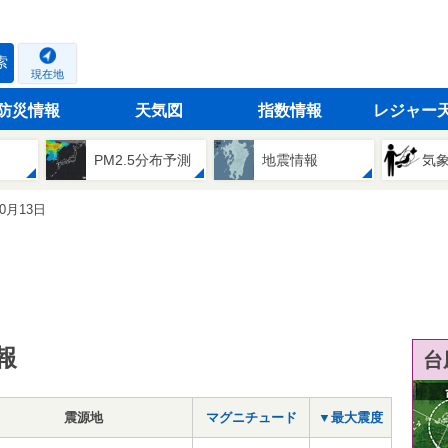
索
現在地
防災情報
天気図
指数情報
レジャー
PM2.5分布予測
地震情報
気
10月13日
報
台
震源地
マグニチュード
▼最大震度