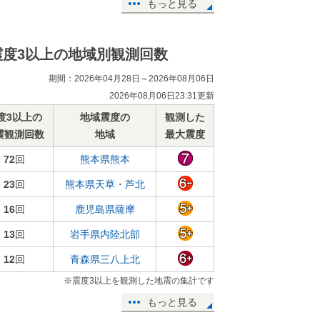
もっと見る
震度3以上の地域別観測回数
期間：2026年04月28日～2026年08月06日
2026年08月06日23:31更新
度3以上の
地域震度の
観測した
震観測回数
地域
最大震度
72
回
熊本県熊本
23
回
熊本県天草・芦北
16
回
鹿児島県薩摩
13
回
岩手県内陸北部
12
回
青森県三八上北
※震度3以上を観測した地震の集計です
もっと見る