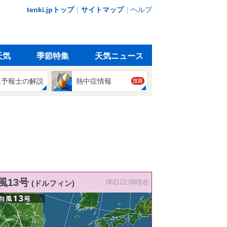
tenki.jpトップ
｜
サイトマップ
｜
ヘルプ
天気
季節特集
天気ニュース
象予報士の解説
熱中症情報
注目
風13号
(ドルフィン)
06日22:00現在