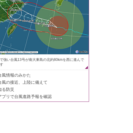
で強い台風13号が南大東島の北約80kmを西に進んで
す
台風情報のみかた
台風の接近、上陸に備えて
知る防災
アプリで台風進路予報を確認