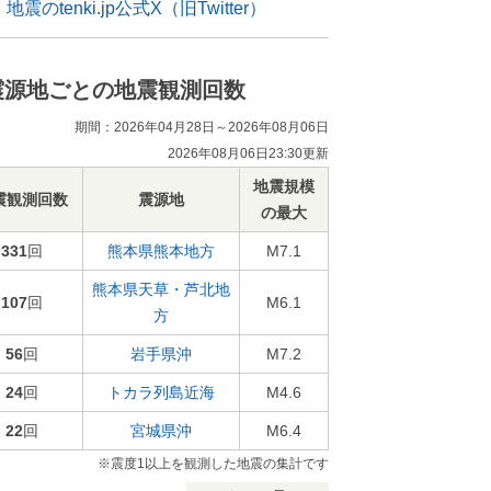
地震のtenki.jp公式X（旧Twitter）
震源地ごとの地震観測回数
期間：2026年04月28日～2026年08月06日
2026年08月06日23:30更新
地震規模
震観測回数
震源地
の最大
331
回
熊本県熊本地方
M7.1
熊本県天草・芦北地
107
回
M6.1
方
56
回
岩手県沖
M7.2
24
回
トカラ列島近海
M4.6
22
回
宮城県沖
M6.4
※震度1以上を観測した地震の集計です