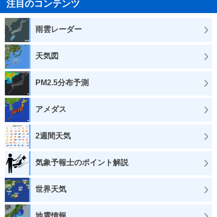
注目のコンテンツ
雨雲レーダー
天気図
PM2.5分布予測
アメダス
2週間天気
気象予報士のポイント解説
世界天気
地震情報