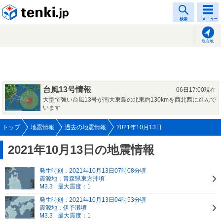
tenki.jp
検索
メニュー
現在地
台風13号情報
06日17:00現在
大型で強い台風13号が南大東島の北東約130kmを西北西に進んで
います
トップ
地震情報
過去の地震情報
2021年10月13日
2021年10月13日の地震情報
発生時刻：2021年10月13日07時08分頃
震源地：青森県東方沖頃
M3.3
最大震度：1
発生時刻：2021年10月13日04時53分頃
震源地：伊予灘頃
M3.3
最大震度：1