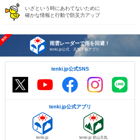
いざという時にあわてないために
確かな情報と行動で防災力アップ
雨雲レーダーで雨を回避！
tenki.jp公式 天気予報アプリ
tenki.jp公式SNS
tenki.jp公式アプリ
tenki.jp
tenki.jp 登山天気