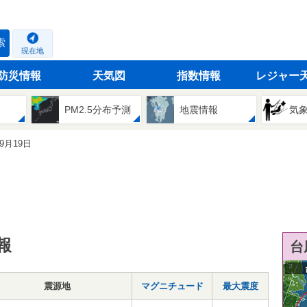
索
現在地
防災情報
天気図
指数情報
レジャー
PM2.5分布予測
地震情報
気
09月19日
報
台
震源地
マグニチュード
最大震度