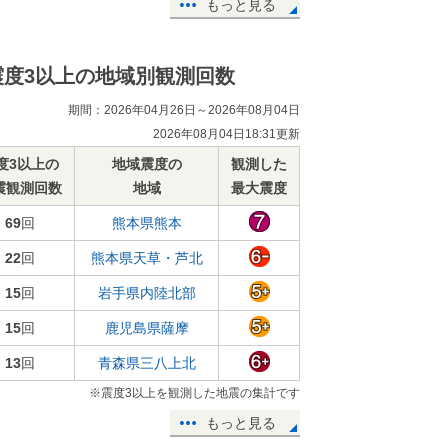
もっと見る
震度3以上の地域別観測回数
期間：2026年04月26日～2026年08月04日
2026年08月04日18:31更新
度3以上の
地域震度の
観測した
震観測回数
地域
最大震度
69
回
熊本県熊本
22
回
熊本県天草・芦北
15
回
岩手県内陸北部
15
回
鹿児島県薩摩
13
回
青森県三八上北
※震度3以上を観測した地震の集計です
もっと見る