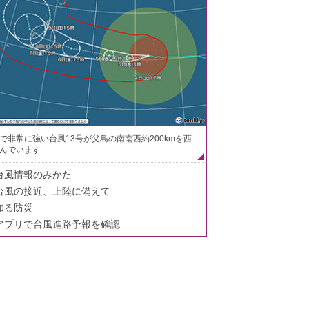
で非常に強い台風13号が父島の南南西約200kmを西
んでいます
台風情報のみかた
台風の接近、上陸に備えて
知る防災
アプリで台風進路予報を確認