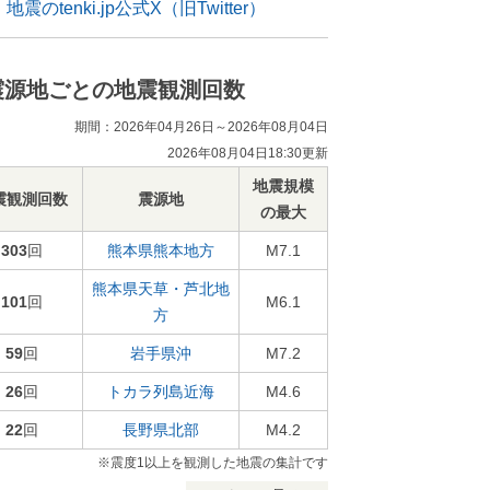
地震のtenki.jp公式X（旧Twitter）
震源地ごとの地震観測回数
期間：2026年04月26日～2026年08月04日
2026年08月04日18:30更新
地震規模
震観測回数
震源地
の最大
303
回
熊本県熊本地方
M7.1
熊本県天草・芦北地
101
回
M6.1
方
59
回
岩手県沖
M7.2
26
回
トカラ列島近海
M4.6
22
回
長野県北部
M4.2
※震度1以上を観測した地震の集計です