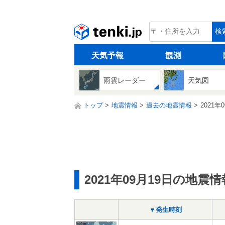
tenki.jp
検
天気予報
観測
雨雲レーダー
天気図
トップ
地震情報
過去の地震情報
2021年
2021年09月19日の地震情
▼発生時刻