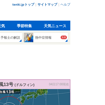
tenki.jpトップ
｜
サイトマップ
｜
ヘルプ
天気
季節特集
天気ニュース
象予報士の解説
熱中症情報
注目
風13号
(ドルフィン)
04日17:00現在