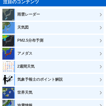
注目のコンテンツ
雨雲レーダー
天気図
PM2.5分布予測
アメダス
2週間天気
気象予報士のポイント解説
世界天気
地震情報