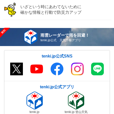
いざという時にあわてないために
確かな情報と行動で防災力アップ
雨雲レーダーで雨を回避！
tenki.jp公式 天気予報アプリ
tenki.jp公式SNS
tenki.jp公式アプリ
tenki.jp
tenki.jp 登山天気