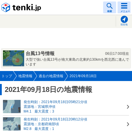
tenki.jp
検索
メニュー
現在地
台風13号情報
06日17:00現在
大型で強い台風13号が南大東島の北東約130kmを西北西に進んで
います
トップ
地震情報
過去の地震情報
2021年09月18日
2021年09月18日の地震情報
発生時刻：2021年09月18日05時21分頃
震源地：宮城県沖頃
M4.1
最大震度：3
発生時刻：2021年09月18日20時12分頃
震源地：京都府南部頃
M2.8
最大震度：1