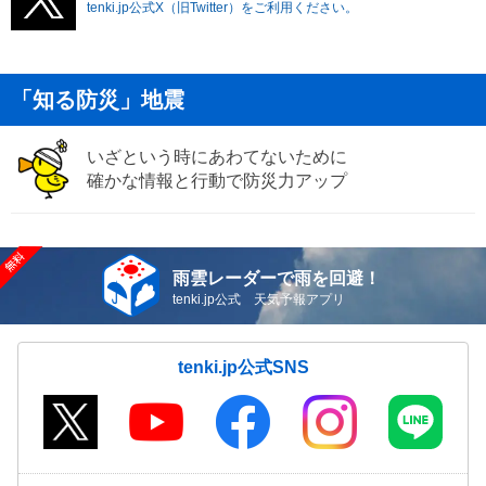
tenki.jp公式X（旧Twitter）をご利用ください。
「知る防災」地震
いざという時にあわてないために
確かな情報と行動で防災力アップ
雨雲レーダーで雨を回避！
tenki.jp公式 天気予報アプリ
tenki.jp公式SNS