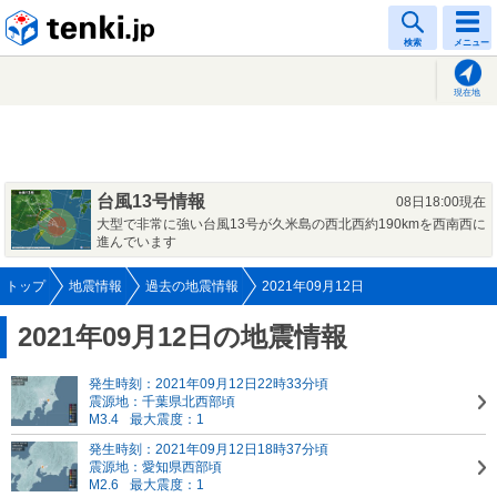
tenki.jp
検索
メニュー
現在地
台風13号情報
08日18:00現在
大型で非常に強い台風13号が久米島の西北西約190kmを西南西に
進んでいます
トップ
地震情報
過去の地震情報
2021年09月12日
2021年09月12日の地震情報
発生時刻：2021年09月12日22時33分頃
震源地：千葉県北西部頃
M3.4
最大震度：1
発生時刻：2021年09月12日18時37分頃
震源地：愛知県西部頃
M2.6
最大震度：1