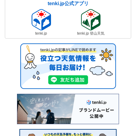
tenki.jp公式アプリ
tenki.jp
tenki.jp 登山天気