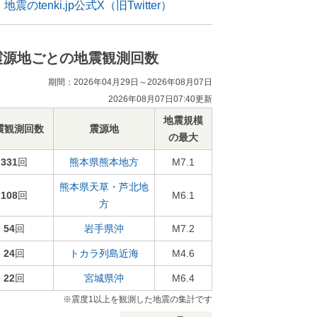
地震のtenki.jp公式X（旧Twitter）
震源地ごとの地震観測回数
期間：2026年04月29日～2026年08月07日
2026年08月07日07:40更新
地震規模
震観測回数
震源地
の最大
331
回
熊本県熊本地方
M7.1
熊本県天草・芦北地
108
回
M6.1
方
54
回
岩手県沖
M7.2
24
回
トカラ列島近海
M4.6
22
回
宮城県沖
M6.4
※震度1以上を観測した地震の集計です