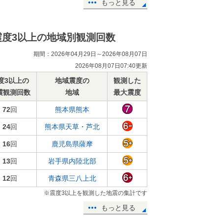
もっと見る
震度3以上の地域別観測回数
期間：2026年04月29日～2026年08月07日
2026年08月07日07:40更新
度3以上の
地域震度の
観測した
震観測回数
地域
最大震度
72
回
熊本県熊本
24
回
熊本県天草・芦北
16
回
鹿児島県薩摩
13
回
岩手県内陸北部
12
回
青森県三八上北
※震度3以上を観測した地震の集計です
もっと見る