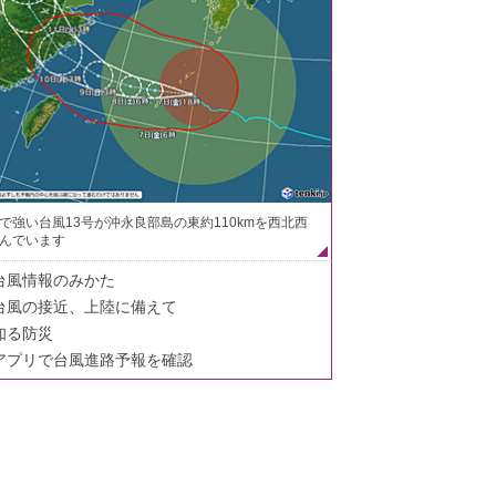
で強い台風13号が沖永良部島の東約110kmを西北西
んでいます
台風情報のみかた
台風の接近、上陸に備えて
知る防災
アプリで台風進路予報を確認