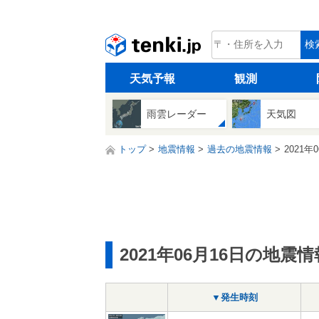
tenki.jp
検
天気予報
観測
雨雲レーダー
天気図
トップ
地震情報
過去の地震情報
2021年
2021年06月16日の地震情
▼発生時刻