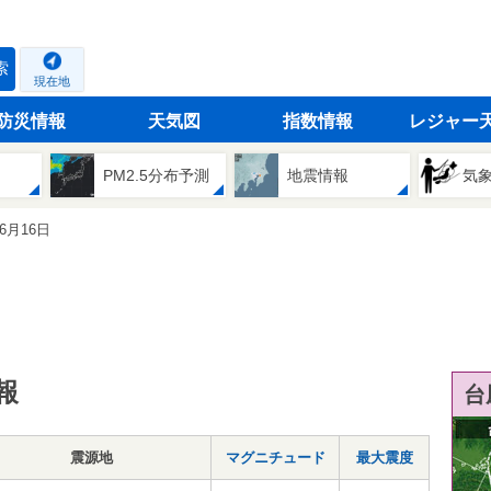
索
現在地
防災情報
天気図
指数情報
レジャー
PM2.5分布予測
地震情報
気
06月16日
報
台
震源地
マグニチュード
最大震度