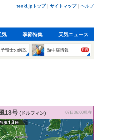
tenki.jpトップ
｜
サイトマップ
｜
ヘルプ
天気
季節特集
天気ニュース
象予報士の解説
熱中症情報
注目
風13号
(ドルフィン)
07日06:00現在