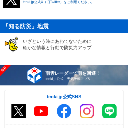
tenki.jp公式X（旧Twitter）をご利用ください。
「知る防災」地震
いざという時にあわてないために
確かな情報と行動で防災力アップ
雨雲レーダーで雨を回避！
tenki.jp公式 天気予報アプリ
tenki.jp公式SNS