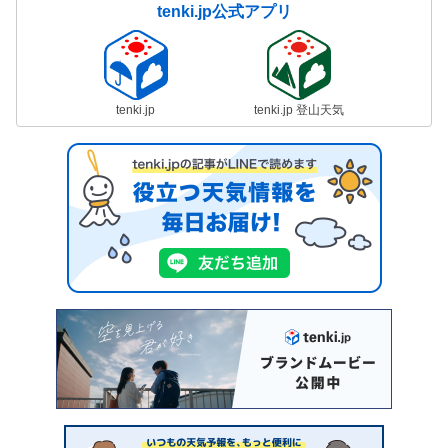
tenki.jp公式アプリ
tenki.jp
tenki.jp 登山天気