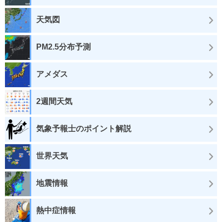
天気図
PM2.5分布予測
アメダス
2週間天気
気象予報士のポイント解説
世界天気
地震情報
熱中症情報