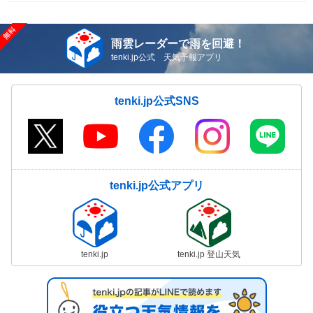
雨雲レーダーで雨を回避！
tenki.jp公式 天気予報アプリ
tenki.jp公式SNS
tenki.jp公式アプリ
tenki.jp
tenki.jp 登山天気