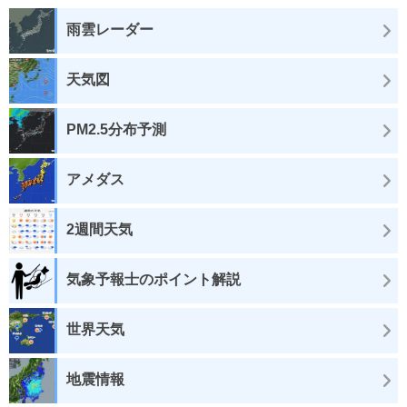
雨雲レーダー
天気図
PM2.5分布予測
アメダス
2週間天気
気象予報士のポイント解説
世界天気
地震情報