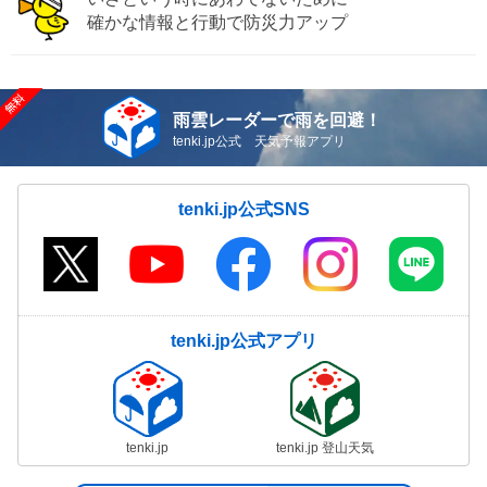
確かな情報と行動で防災力アップ
雨雲レーダーで雨を回避！
tenki.jp公式 天気予報アプリ
tenki.jp公式SNS
tenki.jp公式アプリ
tenki.jp
tenki.jp 登山天気