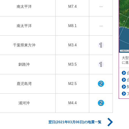
南太平洋
M7.4
---
南太平洋
M8.1
---
千葉県東方沖
M3.4
大型
に進
釧路沖
M3.5
鹿児島湾
M2.5
浦河沖
M4.4
翌日(2021年03月06日)の地震一覧