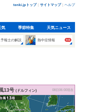
tenki.jpトップ
｜
サイトマップ
｜
ヘルプ
天気
季節特集
天気ニュース
象予報士の解説
熱中症情報
注目
風13号
(ドルフィン)
08日06:00現在