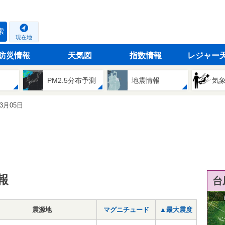
索
現在地
防災情報
天気図
指数情報
レジャー
PM2.5分布予測
地震情報
気
03月05日
報
台
震源地
マグニチュード
▲最大震度