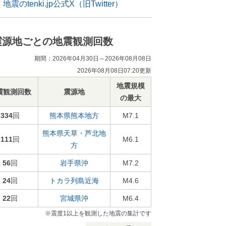
地震のtenki.jp公式X（旧Twitter）
震源地ごとの地震観測回数
期間：2026年04月30日～2026年08月08日
2026年08月08日07:20更新
地震規模
震観測回数
震源地
の最大
334
回
熊本県熊本地方
M7.1
熊本県天草・芦北地
111
回
M6.1
方
56
回
岩手県沖
M7.2
24
回
トカラ列島近海
M4.6
22
回
宮城県沖
M6.4
※震度1以上を観測した地震の集計です