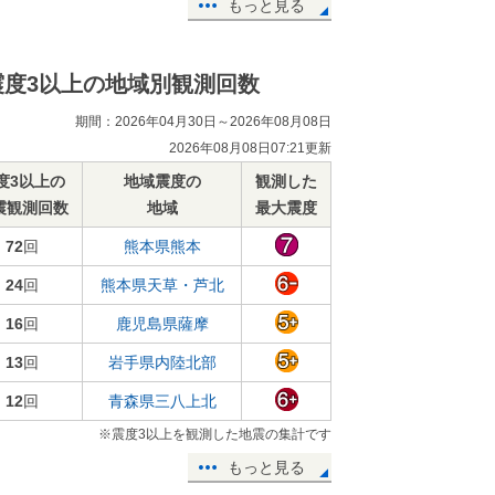
もっと見る
震度3以上の地域別観測回数
期間：2026年04月30日～2026年08月08日
2026年08月08日07:21更新
度3以上の
地域震度の
観測した
震観測回数
地域
最大震度
72
回
熊本県熊本
24
回
熊本県天草・芦北
16
回
鹿児島県薩摩
13
回
岩手県内陸北部
12
回
青森県三八上北
※震度3以上を観測した地震の集計です
もっと見る