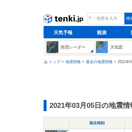
tenki.jp
検
天気予報
観測
雨雲レーダー
天気図
トップ
地震情報
過去の地震情報
2021年
2021年03月05日の地震情
発生時刻