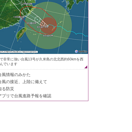
で非常に強い台風13号が久米島の北北西約60kmを西
んでいます
台風情報のみかた
台風の接近、上陸に備えて
知る防災
アプリで台風進路予報を確認