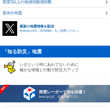
震度3以上の地域別観測回数
震央分布図
最新の地震情報を配信
tenki.jp公式X（旧Twitter）をご利用ください。
「知る防災」地震
いざという時にあわてないために
確かな情報と行動で防災力アップ
雨雲レーダーで雨を回避！
tenki.jp公式 天気予報アプリ