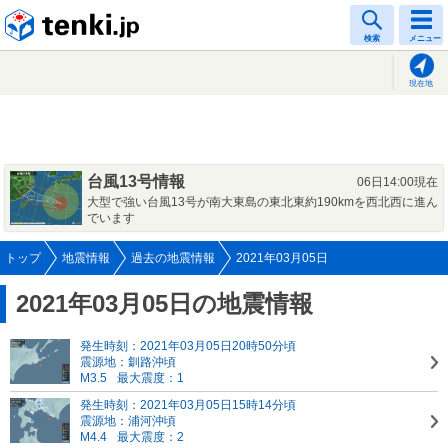
tenki.jp
検索
メニュー
現在地
台風13号情報
06日14:00現在
大型で強い台風13号が南大東島の東北東約190kmを西北西に進ん
でいます
トップ
地震情報
過去の地震情報
2021年03月05日
2021年03月05日の地震情報
発生時刻：2021年03月05日20時50分頃
震源地：釧路沖頃
M3.5
最大震度：1
発生時刻：2021年03月05日15時14分頃
震源地：浦河沖頃
M4.4
最大震度：2