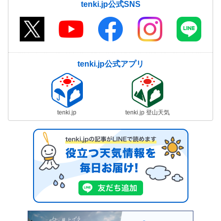
tenki.jp公式SNS
tenki.jp公式アプリ
tenki.jp
tenki.jp 登山天気