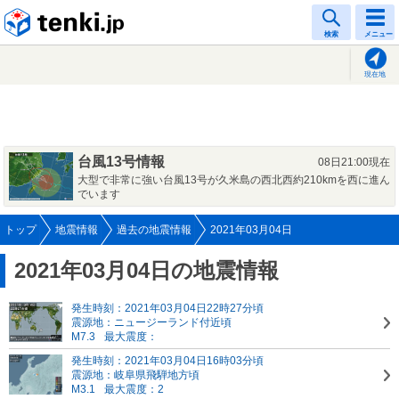
tenki.jp
検索
メニュー
現在地
台風13号情報
08日21:00現在
大型で非常に強い台風13号が久米島の西北西約210kmを西に進ん
でいます
トップ
地震情報
過去の地震情報
2021年03月04日
2021年03月04日の地震情報
発生時刻：2021年03月04日22時27分頃
震源地：ニュージーランド付近頃
M7.3
最大震度：
発生時刻：2021年03月04日16時03分頃
震源地：岐阜県飛騨地方頃
M3.1
最大震度：2