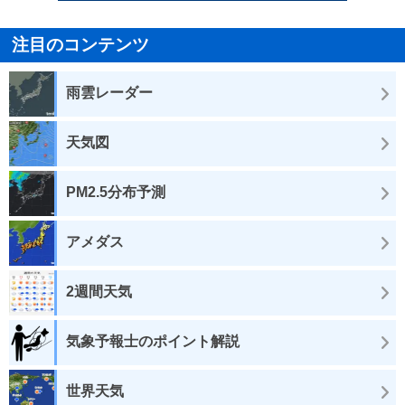
注目のコンテンツ
雨雲レーダー
天気図
PM2.5分布予測
アメダス
2週間天気
気象予報士のポイント解説
世界天気