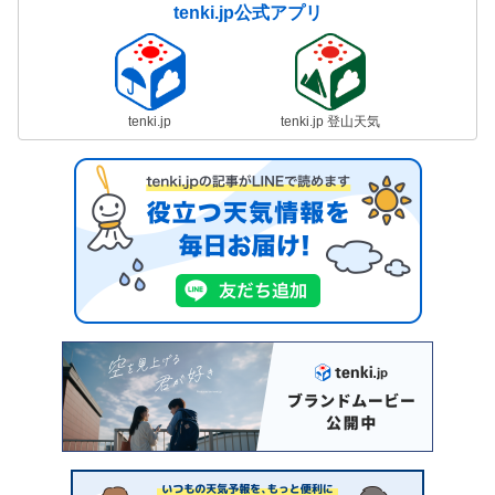
tenki.jp公式アプリ
tenki.jp
tenki.jp 登山天気