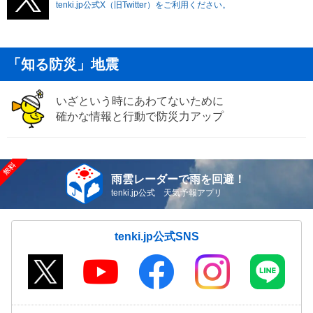
tenki.jp公式X（旧Twitter）をご利用ください。
「知る防災」地震
いざという時にあわてないために
確かな情報と行動で防災力アップ
雨雲レーダーで雨を回避！
tenki.jp公式 天気予報アプリ
tenki.jp公式SNS