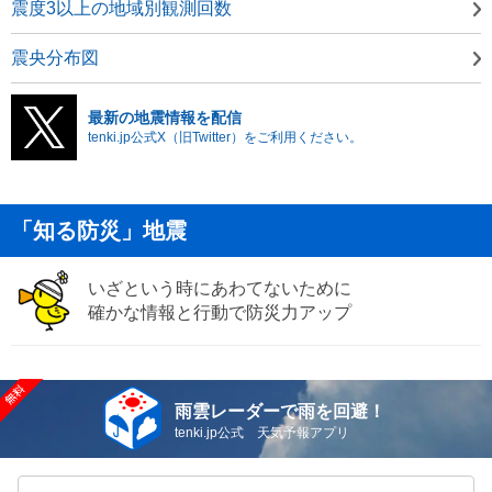
震度3以上の地域別観測回数
震央分布図
最新の地震情報を配信
tenki.jp公式X（旧Twitter）をご利用ください。
「知る防災」地震
いざという時にあわてないために
確かな情報と行動で防災力アップ
雨雲レーダーで雨を回避！
tenki.jp公式 天気予報アプリ