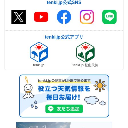
tenki.jp公式SNS
tenki.jp公式アプリ
tenki.jp
tenki.jp 登山天気