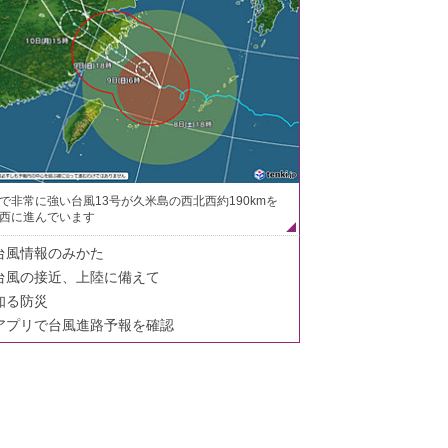
で非常に強い台風13号が久米島の西北西約190kmを
西に進んでいます
台風情報のみかた
台風の接近、上陸に備えて
知る防災
アプリで台風進路予報を確認