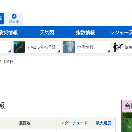
索
現在地
防災情報
天気図
指数情報
レジャー
PM2.5分布予測
地震情報
気
01月01日
報
台
震源地
マグニチュード
最大震度