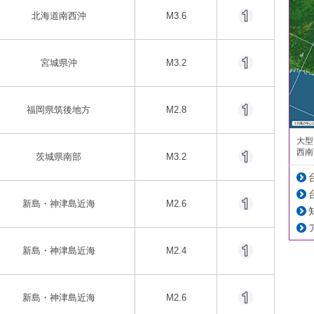
北海道南西沖
M3.6
宮城県沖
M3.2
福岡県筑後地方
M2.8
大型
西南
茨城県南部
M3.2
新島・神津島近海
M2.6
新島・神津島近海
M2.4
新島・神津島近海
M2.6