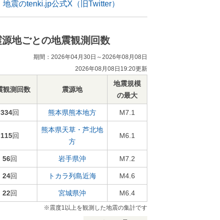
地震のtenki.jp公式X（旧Twitter）
震源地ごとの地震観測回数
期間：2026年04月30日～2026年08月08日
2026年08月08日19:20更新
地震規模
震観測回数
震源地
の最大
334
回
熊本県熊本地方
M7.1
熊本県天草・芦北地
115
回
M6.1
方
56
回
岩手県沖
M7.2
24
回
トカラ列島近海
M4.6
22
回
宮城県沖
M6.4
※震度1以上を観測した地震の集計です