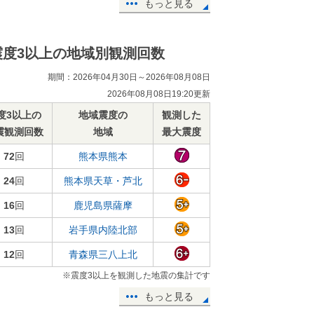
もっと見る
震度3以上の地域別観測回数
期間：2026年04月30日～2026年08月08日
2026年08月08日19:20更新
度3以上の
地域震度の
観測した
震観測回数
地域
最大震度
72
回
熊本県熊本
24
回
熊本県天草・芦北
16
回
鹿児島県薩摩
13
回
岩手県内陸北部
12
回
青森県三八上北
※震度3以上を観測した地震の集計です
もっと見る