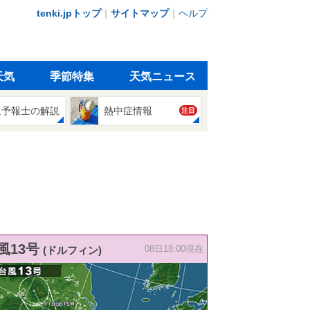
tenki.jpトップ
｜
サイトマップ
｜
ヘルプ
天気
季節特集
天気ニュース
象予報士の解説
熱中症情報
注目
風13号
(ドルフィン)
08日18:00現在