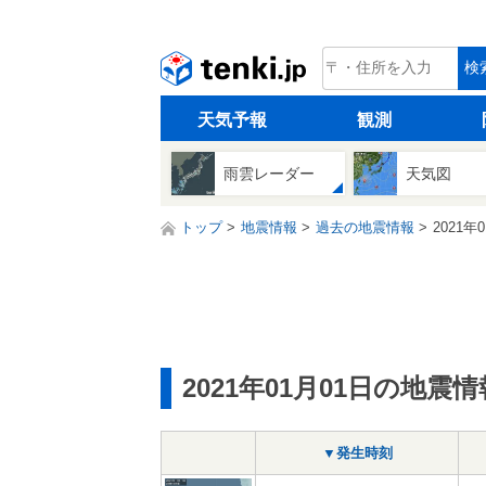
tenki.jp
検
天気予報
観測
雨雲レーダー
天気図
トップ
地震情報
過去の地震情報
2021年
2021年01月01日の地震情
▼発生時刻