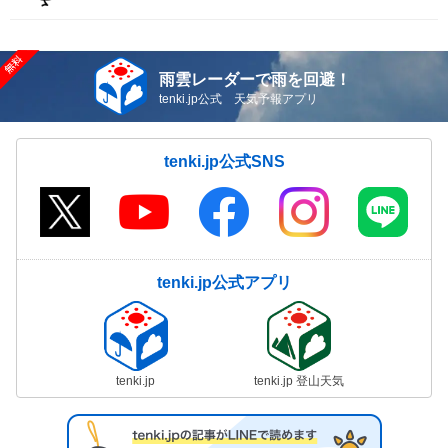
雨雲レーダーで雨を回避！
tenki.jp公式 天気予報アプリ
tenki.jp公式SNS
tenki.jp公式アプリ
tenki.jp
tenki.jp 登山天気