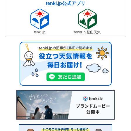
tenki.jp公式アプリ
tenki.jp
tenki.jp 登山天気