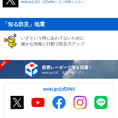
tenki.jp公式X（旧Twitter）をご利用ください。
「知る防災」地震
いざという時にあわてないために
確かな情報と行動で防災力アップ
雨雲レーダーで雨を回避！
tenki.jp公式 天気予報アプリ
tenki.jp公式SNS