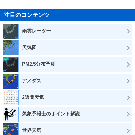
注目のコンテンツ
雨雲レーダー
天気図
PM2.5分布予測
アメダス
2週間天気
気象予報士のポイント解説
世界天気