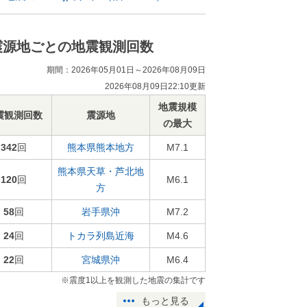
震源地ごとの地震観測回数
期間：2026年05月01日～2026年08月09日
2026年08月09日22:10更新
地震規模
震観測回数
震源地
の最大
342
回
熊本県熊本地方
M7.1
熊本県天草・芦北地
120
回
M6.1
方
58
回
岩手県沖
M7.2
24
回
トカラ列島近海
M4.6
22
回
宮城県沖
M6.4
※震度1以上を観測した地震の集計です
もっと見る