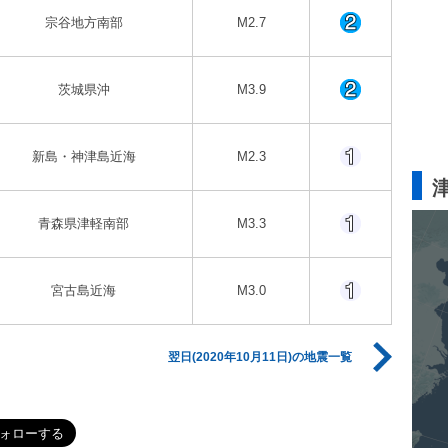
宗谷地方南部
M2.7
茨城県沖
M3.9
新島・神津島近海
M2.3
青森県津軽南部
M3.3
宮古島近海
M3.0
翌日(2020年10月11日)の地震一覧