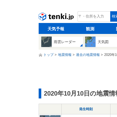
tenki.jp
検
天気予報
観測
雨雲レーダー
天気図
トップ
地震情報
過去の地震情報
2020年
2020年10月10日の地震情
発生時刻