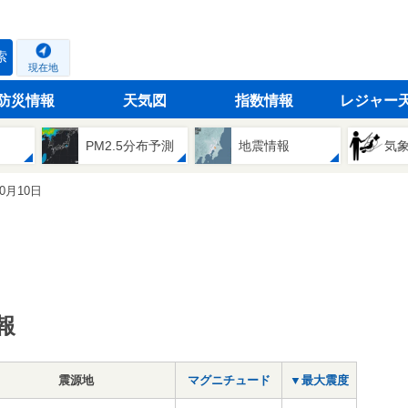
索
現在地
防災情報
天気図
指数情報
レジャー
PM2.5分布予測
地震情報
気
10月10日
報
震源地
マグニチュード
▼最大震度