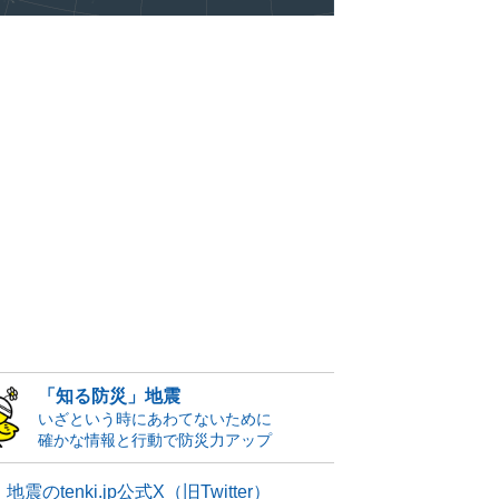
「知る防災」地震
いざという時にあわてないために
確かな情報と行動で防災力アップ
地震のtenki.jp公式X（旧Twitter）