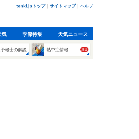
tenki.jpトップ
｜
サイトマップ
｜
ヘルプ
天気
季節特集
天気ニュース
象予報士の解説
熱中症情報
注目