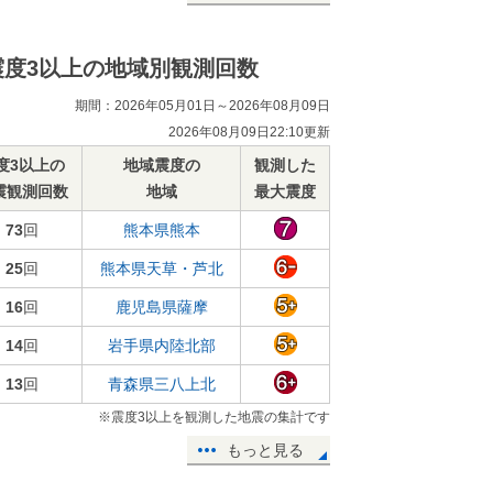
震度3以上の地域別観測回数
期間：2026年05月01日～2026年08月09日
2026年08月09日22:10更新
度3以上の
地域震度の
観測した
震観測回数
地域
最大震度
73
回
熊本県熊本
25
回
熊本県天草・芦北
16
回
鹿児島県薩摩
14
回
岩手県内陸北部
13
回
青森県三八上北
※震度3以上を観測した地震の集計です
もっと見る