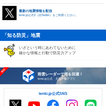
最新の地震情報を配信
tenki.jp公式X（旧Twitter）をご利用ください。
「知る防災」地震
いざという時にあわてないために
確かな情報と行動で防災力アップ
雨雲レーダーで雨を回避！
tenki.jp公式 天気予報アプリ
tenki.jp公式SNS