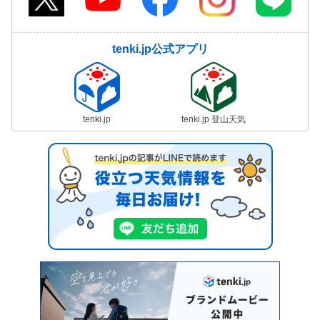
tenki.jp公式アプリ
tenki.jp
tenki.jp 登山天気