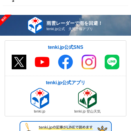
雨雲レーダーで雨を回避！
tenki.jp公式 天気予報アプリ
tenki.jp公式SNS
tenki.jp公式アプリ
tenki.jp
tenki.jp 登山天気