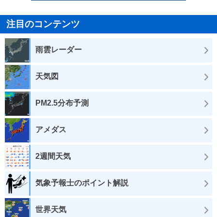
注目のコンテンツ
雨雲レーダー
天気図
PM2.5分布予測
アメダス
2週間天気
気象予報士のポイント解説
世界天気