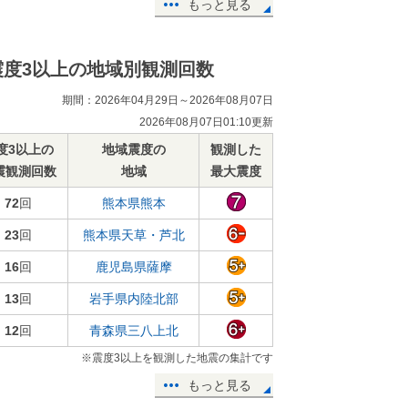
もっと見る
震度3以上の地域別観測回数
期間：2026年04月29日～2026年08月07日
2026年08月07日01:10更新
度3以上の
地域震度の
観測した
震観測回数
地域
最大震度
72
回
熊本県熊本
23
回
熊本県天草・芦北
16
回
鹿児島県薩摩
13
回
岩手県内陸北部
12
回
青森県三八上北
※震度3以上を観測した地震の集計です
もっと見る