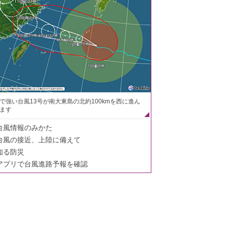
で強い台風13号が南大東島の北約100kmを西に進ん
ます
台風情報のみかた
台風の接近、上陸に備えて
知る防災
アプリで台風進路予報を確認