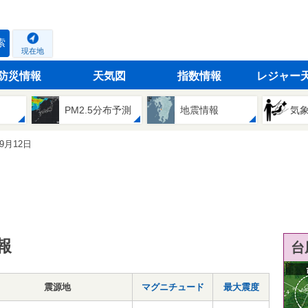
索
現在地
防災情報
天気図
指数情報
レジャー
PM2.5分布予測
地震情報
気
09月12日
報
台
震源地
マグニチュード
最大震度