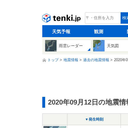
tenki.jp
検
天気予報
観測
雨雲レーダー
天気図
トップ
地震情報
過去の地震情報
2020年
2020年09月12日の地震情
▼発生時刻