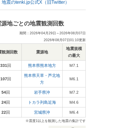
地震のtenki.jp公式X（旧Twitter）
震源地ごとの地震観測回数
期間：2026年04月29日～2026年08月07日
2026年08月07日01:10更新
地震規模
震観測回数
震源地
の最大
331
回
熊本県熊本地方
M7.1
熊本県天草・芦北地
107
回
M6.1
方
54
回
岩手県沖
M7.2
24
回
トカラ列島近海
M4.6
22
回
宮城県沖
M6.4
※震度1以上を観測した地震の集計です