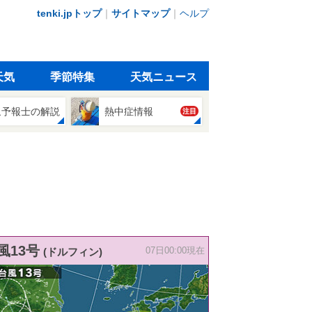
tenki.jpトップ
｜
サイトマップ
｜
ヘルプ
天気
季節特集
天気ニュース
象予報士の解説
熱中症情報
注目
風13号
(ドルフィン)
07日00:00現在