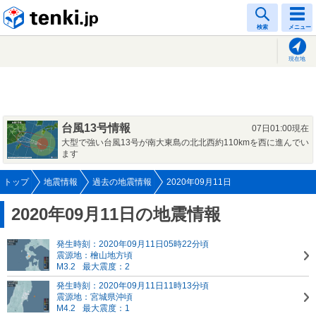
tenki.jp
検索
メニュー
現在地
台風13号情報
07日01:00現在
大型で強い台風13号が南大東島の北北西約110kmを西に進んでい
ます
トップ
地震情報
過去の地震情報
2020年09月11日
2020年09月11日の地震情報
発生時刻：2020年09月11日05時22分頃
震源地：檜山地方頃
M3.2
最大震度：2
発生時刻：2020年09月11日11時13分頃
震源地：宮城県沖頃
M4.2
最大震度：1