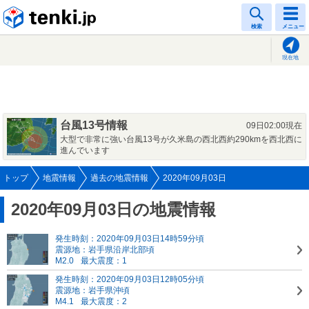
tenki.jp
検索
メニュー
現在地
台風13号情報
09日02:00現在
大型で非常に強い台風13号が久米島の西北西約290kmを西北西に
進んでいます
トップ
地震情報
過去の地震情報
2020年09月03日
2020年09月03日の地震情報
発生時刻：2020年09月03日14時59分頃
震源地：岩手県沿岸北部頃
M2.0
最大震度：1
発生時刻：2020年09月03日12時05分頃
震源地：岩手県沖頃
M4.1
最大震度：2