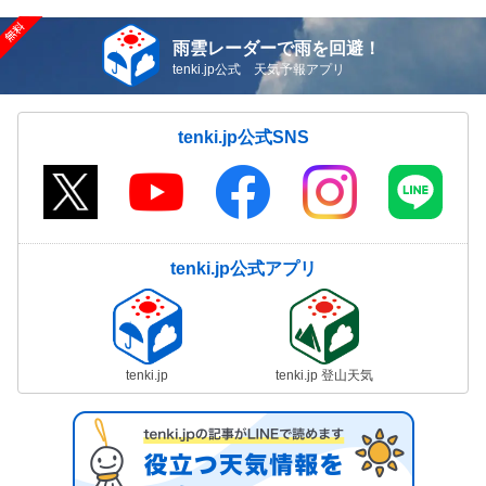
雨雲レーダーで雨を回避！
tenki.jp公式 天気予報アプリ
tenki.jp公式SNS
tenki.jp公式アプリ
tenki.jp
tenki.jp 登山天気