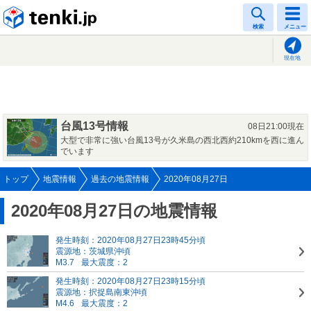
tenki.jp
検索
メニュー
現在地
台風13号情報
08日21:00現在
大型で非常に強い台風13号が久米島の西北西約210kmを西に進ん
でいます
トップ
地震情報
過去の地震情報
2020年08月27日
2020年08月27日の地震情報
発生時刻：2020年08月27日23時45分頃
震源地：茨城県沖頃
M3.7
最大震度：2
発生時刻：2020年08月27日23時15分頃
震源地：択捉島南東沖頃
M4.6
最大震度：2