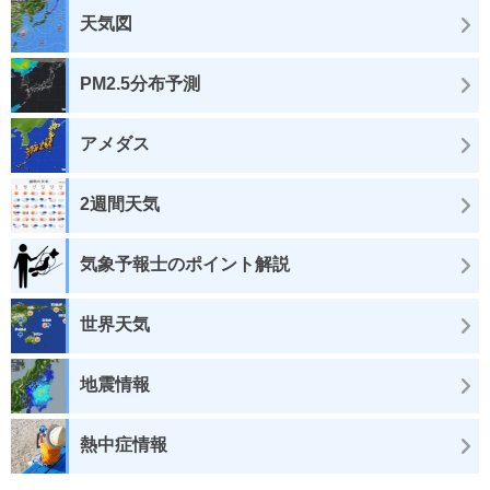
天気図
PM2.5分布予測
アメダス
2週間天気
気象予報士のポイント解説
世界天気
地震情報
熱中症情報