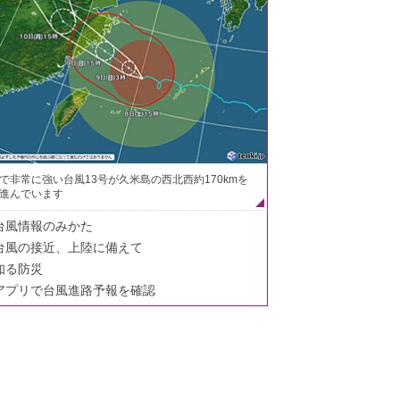
で非常に強い台風13号が久米島の西北西約170kmを
進んでいます
台風情報のみかた
台風の接近、上陸に備えて
知る防災
アプリで台風進路予報を確認