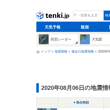
tenki.jp
検
天気予報
観測
雨雲レーダー
天気図
トップ
地震情報
過去の地震情報
2020年
2020年08月06日の地震情
▼発生時刻