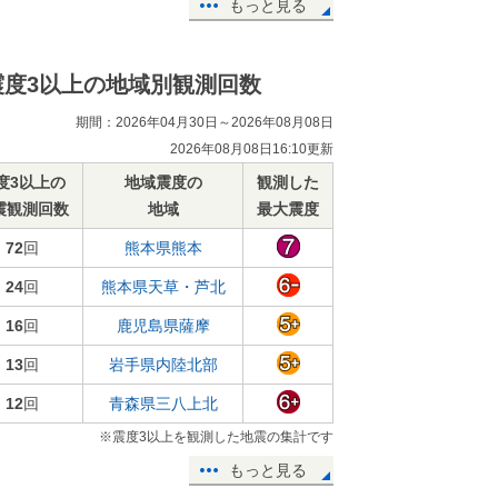
もっと見る
震度3以上の地域別観測回数
期間：2026年04月30日～2026年08月08日
2026年08月08日16:10更新
度3以上の
地域震度の
観測した
震観測回数
地域
最大震度
72
回
熊本県熊本
24
回
熊本県天草・芦北
16
回
鹿児島県薩摩
13
回
岩手県内陸北部
12
回
青森県三八上北
※震度3以上を観測した地震の集計です
もっと見る