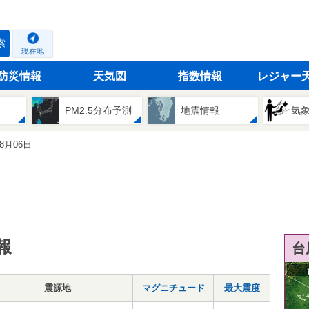
索
現在地
防災情報
天気図
指数情報
レジャー
PM2.5分布予測
地震情報
気
08月06日
報
台
震源地
マグニチュード
最大震度