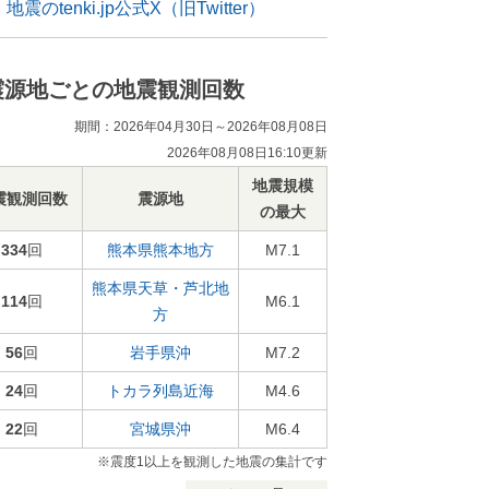
地震のtenki.jp公式X（旧Twitter）
震源地ごとの地震観測回数
期間：2026年04月30日～2026年08月08日
2026年08月08日16:10更新
地震規模
震観測回数
震源地
の最大
334
回
熊本県熊本地方
M7.1
熊本県天草・芦北地
114
回
M6.1
方
56
回
岩手県沖
M7.2
24
回
トカラ列島近海
M4.6
22
回
宮城県沖
M6.4
※震度1以上を観測した地震の集計です