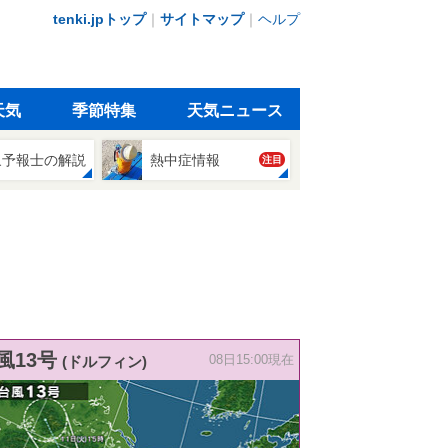
tenki.jpトップ
｜
サイトマップ
｜
ヘルプ
天気
季節特集
天気ニュース
象予報士の解説
熱中症情報
注目
風13号
(ドルフィン)
08日15:00現在