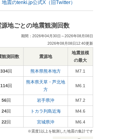
地震のtenki.jp公式X（旧Twitter）
震源地ごとの地震観測回数
期間：2026年04月30日～2026年08月08日
2026年08月08日12:40更新
地震規模
震観測回数
震源地
の最大
334
回
熊本県熊本地方
M7.1
熊本県天草・芦北地
114
回
M6.1
方
56
回
岩手県沖
M7.2
24
回
トカラ列島近海
M4.6
22
回
宮城県沖
M6.4
※震度1以上を観測した地震の集計です