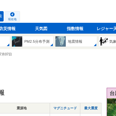
索
現在地
防災情報
天気図
指数情報
レジャー
PM2.5分布予測
地震情報
気
07月07日
報
台
震源地
マグニチュード
最大震度