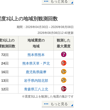
もっと見る
震度3以上の地域別観測回数
期間：2026年04月30日～2026年08月08日
2026年08月08日12:40更新
度3以上の
地域震度の
観測した
震観測回数
地域
最大震度
72
回
熊本県熊本
24
回
熊本県天草・芦北
16
回
鹿児島県薩摩
13
回
岩手県内陸北部
12
回
青森県三八上北
※震度3以上を観測した地震の集計です
もっと見る