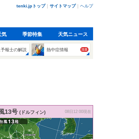
tenki.jpトップ
｜
サイトマップ
｜
ヘルプ
天気
季節特集
天気ニュース
象予報士の解説
熱中症情報
注目
風13号
(ドルフィン)
08日12:00現在