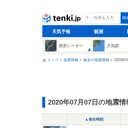
tenki.jp
検
天気予報
観測
雨雲レーダー
天気図
トップ
地震情報
過去の地震情報
2020年
2020年07月07日の地震情
▲発生時刻