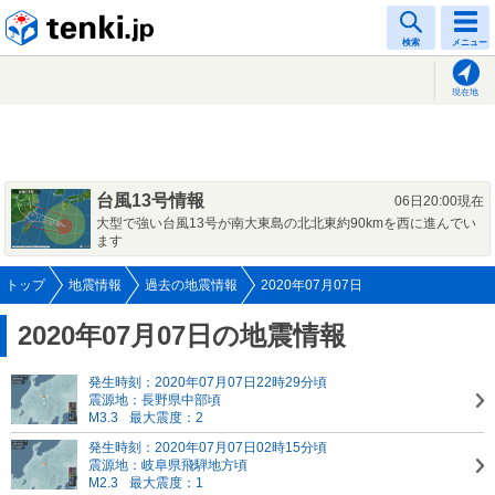
tenki.jp
検索
メニュー
現在地
台風13号情報
06日20:00現在
大型で強い台風13号が南大東島の北北東約90kmを西に進んでい
ます
トップ
地震情報
過去の地震情報
2020年07月07日
2020年07月07日の地震情報
発生時刻：2020年07月07日22時29分頃
震源地：長野県中部頃
M3.3
最大震度：2
発生時刻：2020年07月07日02時15分頃
震源地：岐阜県飛騨地方頃
M2.3
最大震度：1