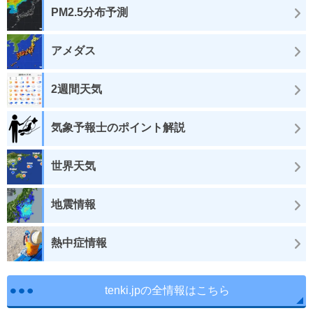
PM2.5分布予測
アメダス
2週間天気
気象予報士のポイント解説
世界天気
地震情報
熱中症情報
tenki.jpの全情報はこちら