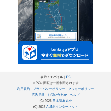
表示：
モバイル
｜
PC
※PCの閲覧は一部制限されます
利用規約
-
プライバシーポリシー
-
クッキーポリシー
広告掲載
-
お問い合わせ
-
ヘルプ
(C) 2026
日本気象協会
(C) 2026
ALiNKインターネット