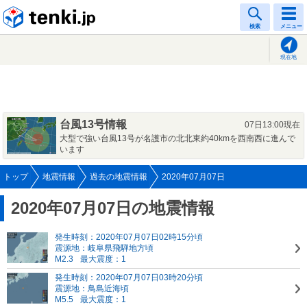
tenki.jp
検索
メニュー
現在地
台風13号情報
07日13:00現在
大型で強い台風13号が名護市の北北東約40kmを西南西に進んで
います
トップ
地震情報
過去の地震情報
2020年07月07日
2020年07月07日の地震情報
発生時刻：2020年07月07日02時15分頃
震源地：岐阜県飛騨地方頃
M2.3
最大震度：1
発生時刻：2020年07月07日03時20分頃
震源地：鳥島近海頃
M5.5
最大震度：1