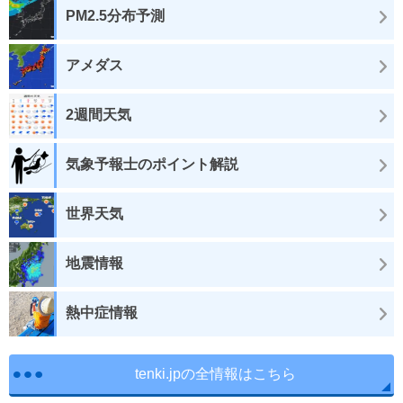
PM2.5分布予測
アメダス
2週間天気
気象予報士のポイント解説
世界天気
地震情報
熱中症情報
tenki.jpの全情報はこちら