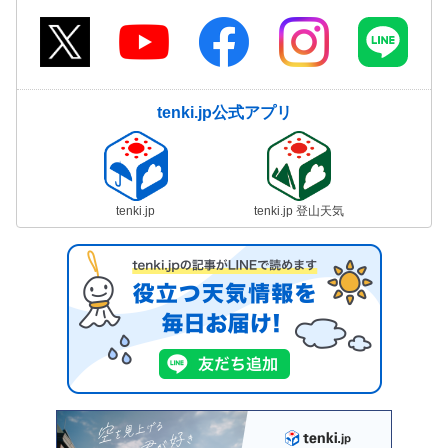
tenki.jp公式アプリ
tenki.jp
tenki.jp 登山天気