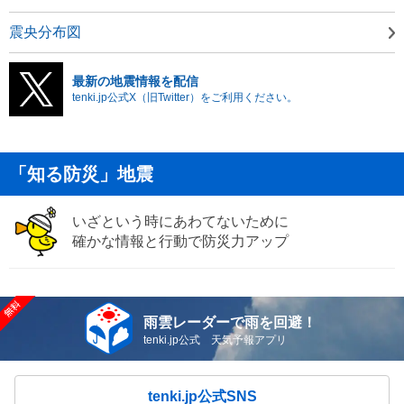
震央分布図
最新の地震情報を配信
tenki.jp公式X（旧Twitter）をご利用ください。
「知る防災」地震
いざという時にあわてないために
確かな情報と行動で防災力アップ
雨雲レーダーで雨を回避！
tenki.jp公式 天気予報アプリ
tenki.jp公式SNS