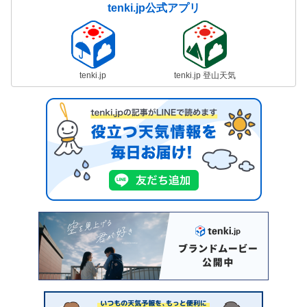
tenki.jp公式アプリ
tenki.jp
tenki.jp 登山天気