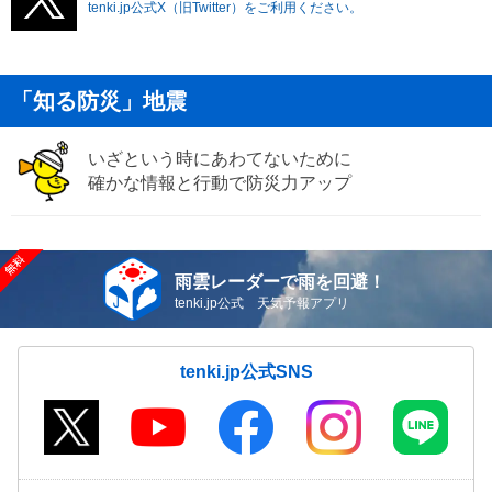
tenki.jp公式X（旧Twitter）をご利用ください。
「知る防災」地震
いざという時にあわてないために
確かな情報と行動で防災力アップ
雨雲レーダーで雨を回避！
tenki.jp公式 天気予報アプリ
tenki.jp公式SNS