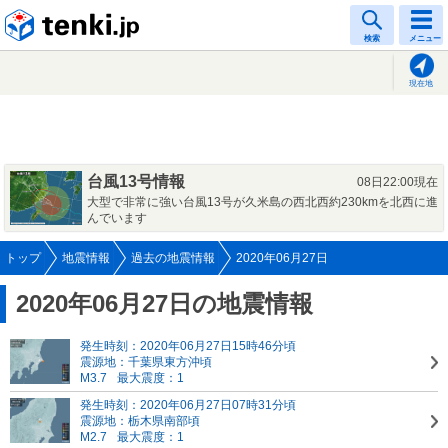
tenki.jp
検索
メニュー
現在地
台風13号情報
08日22:00現在
大型で非常に強い台風13号が久米島の西北西約230kmを北西に進
んでいます
トップ
地震情報
過去の地震情報
2020年06月27日
2020年06月27日の地震情報
発生時刻：2020年06月27日15時46分頃
震源地：千葉県東方沖頃
M3.7
最大震度：1
発生時刻：2020年06月27日07時31分頃
震源地：栃木県南部頃
M2.7
最大震度：1