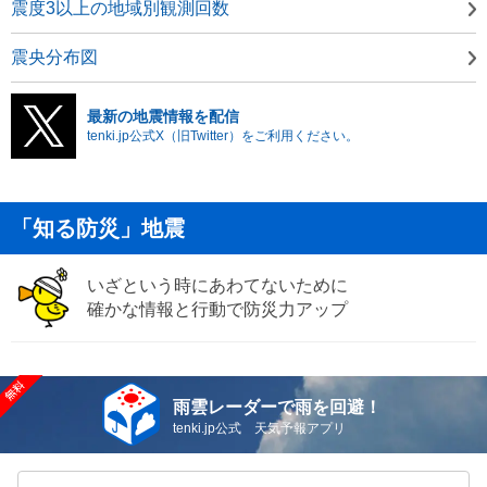
震度3以上の地域別観測回数
震央分布図
最新の地震情報を配信
tenki.jp公式X（旧Twitter）をご利用ください。
「知る防災」地震
いざという時にあわてないために
確かな情報と行動で防災力アップ
雨雲レーダーで雨を回避！
tenki.jp公式 天気予報アプリ