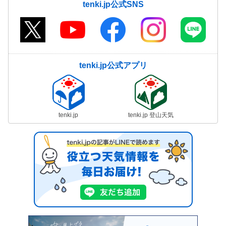
tenki.jp公式SNS
tenki.jp公式アプリ
tenki.jp
tenki.jp 登山天気