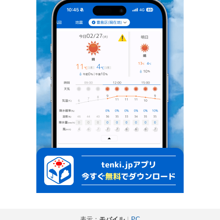
表示：
モバイル
｜
PC