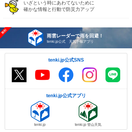
いざという時にあわてないために
確かな情報と行動で防災力アップ
雨雲レーダーで雨を回避！
tenki.jp公式 天気予報アプリ
tenki.jp公式SNS
tenki.jp公式アプリ
tenki.jp
tenki.jp 登山天気