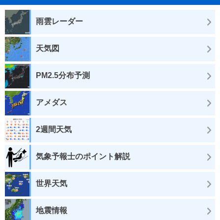
雨雲レーダー
天気図
PM2.5分布予測
アメダス
2週間天気
気象予報士のポイント解説
世界天気
地震情報