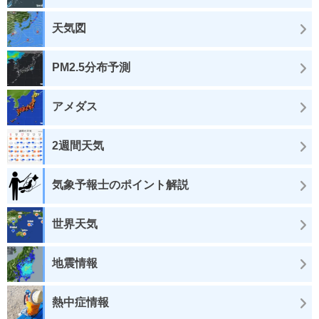
天気図
PM2.5分布予測
アメダス
2週間天気
気象予報士のポイント解説
世界天気
地震情報
熱中症情報