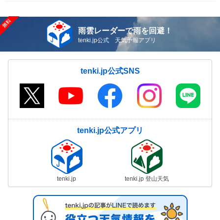
雨雲レーダーで雨を回避！
tenki.jp公式 天気予報アプリ
tenki.jp公式SNS
tenki.jp公式アプリ
tenki.jp
tenki.jp 登山天気