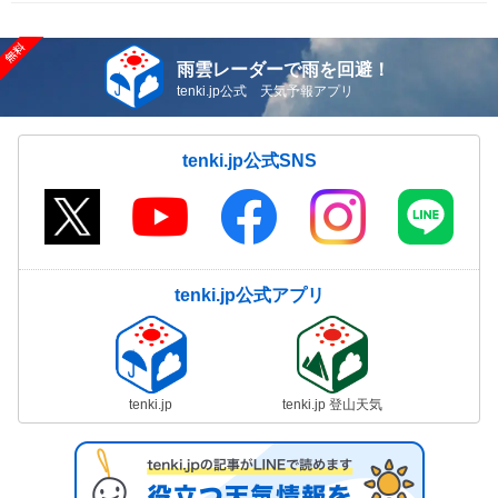
雨雲レーダーで雨を回避！
tenki.jp公式 天気予報アプリ
tenki.jp公式SNS
tenki.jp公式アプリ
tenki.jp
tenki.jp 登山天気