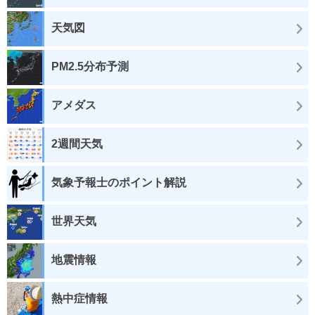
天気図
PM2.5分布予測
アメダス
2週間天気
気象予報士のポイント解説
世界天気
地震情報
熱中症情報