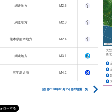
網走地方
M2.5
網走地方
M2.8
熊本県熊本地方
M2.4
大型
西北
網走地方
M3.1
三宅島近海
M4.2
翌日(2020年05月25日)の地震一覧