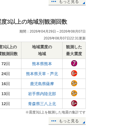
もっと見る
震度3以上の地域別観測回数
期間：2026年04月29日～2026年08月07日
2026年08月07日22:31更新
度3以上の
地域震度の
観測した
震観測回数
地域
最大震度
72
回
熊本県熊本
24
回
熊本県天草・芦北
16
回
鹿児島県薩摩
13
回
岩手県内陸北部
12
回
青森県三八上北
※震度3以上を観測した地震の集計です
もっと見る