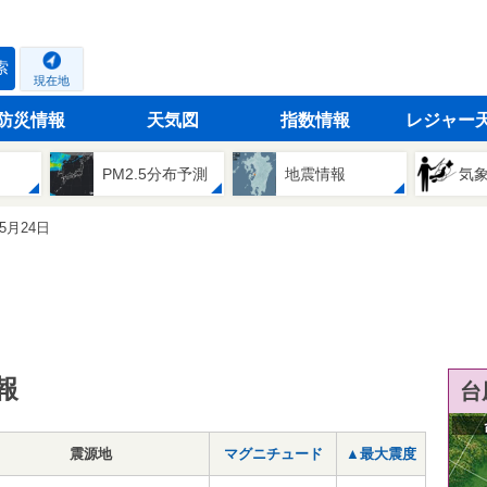
索
現在地
防災情報
天気図
指数情報
レジャー
PM2.5分布予測
地震情報
気
05月24日
報
台
震源地
マグニチュード
▲最大震度