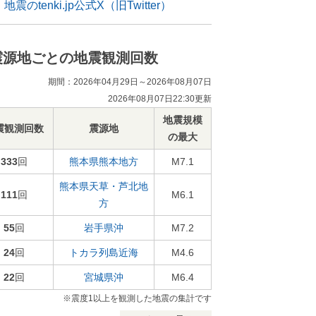
地震のtenki.jp公式X（旧Twitter）
震源地ごとの地震観測回数
期間：2026年04月29日～2026年08月07日
2026年08月07日22:30更新
地震規模
震観測回数
震源地
の最大
333
回
熊本県熊本地方
M7.1
熊本県天草・芦北地
111
回
M6.1
方
55
回
岩手県沖
M7.2
24
回
トカラ列島近海
M4.6
22
回
宮城県沖
M6.4
※震度1以上を観測した地震の集計です