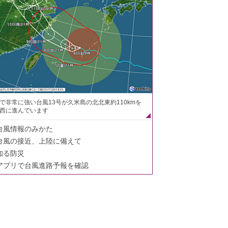
で非常に強い台風13号が久米島の北北東約110kmを
西に進んでいます
台風情報のみかた
台風の接近、上陸に備えて
知る防災
アプリで台風進路予報を確認