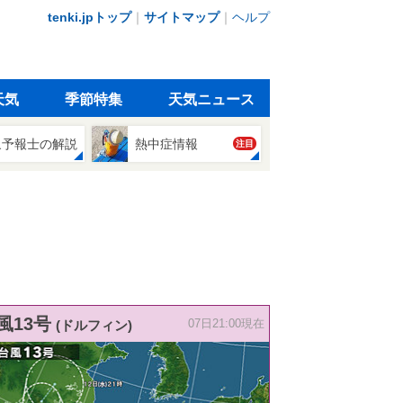
tenki.jpトップ
｜
サイトマップ
｜
ヘルプ
天気
季節特集
天気ニュース
象予報士の解説
熱中症情報
注目
風13号
(ドルフィン)
07日21:00現在