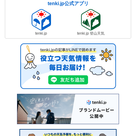
tenki.jp公式アプリ
tenki.jp
tenki.jp 登山天気