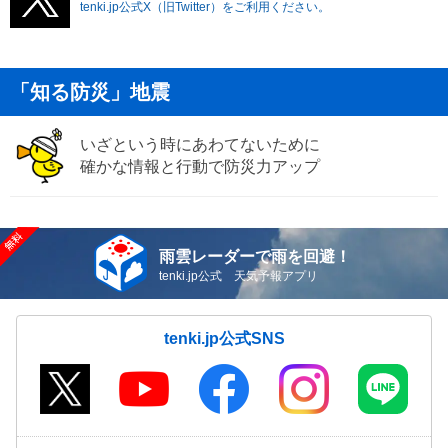
tenki.jp公式X（旧Twitter）をご利用ください。
「知る防災」地震
いざという時にあわてないために
確かな情報と行動で防災力アップ
雨雲レーダーで雨を回避！
tenki.jp公式 天気予報アプリ
tenki.jp公式SNS