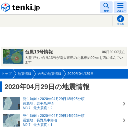
tenki.jp
検索
メニュー
現在地
台風13号情報
06日20:00現在
大型で強い台風13号が南大東島の北北東約90kmを西に進んでい
ます
トップ
地震情報
過去の地震情報
2020年04月29日
2020年04月29日の地震情報
発生時刻：2020年04月29日18時25分頃
震源地：岩手県沖頃
M3.7
最大震度：2
発生時刻：2020年04月29日14時26分頃
震源地：長野県中部頃
M2.7
最大震度：1