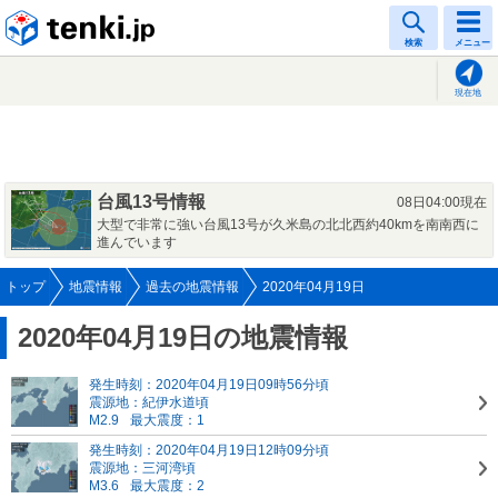
tenki.jp
検索
メニュー
現在地
台風13号情報
08日04:00現在
大型で非常に強い台風13号が久米島の北北西約40kmを南南西に
進んでいます
トップ
地震情報
過去の地震情報
2020年04月19日
2020年04月19日の地震情報
発生時刻：2020年04月19日09時56分頃
震源地：紀伊水道頃
M2.9
最大震度：1
発生時刻：2020年04月19日12時09分頃
震源地：三河湾頃
M3.6
最大震度：2