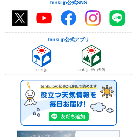
tenki.jp公式SNS
tenki.jp公式アプリ
tenki.jp
tenki.jp 登山天気