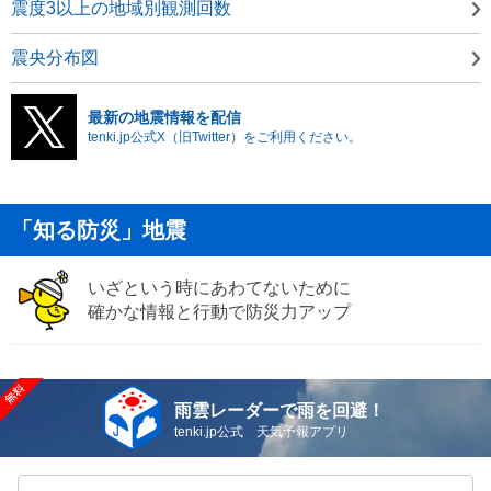
震度3以上の地域別観測回数
震央分布図
最新の地震情報を配信
tenki.jp公式X（旧Twitter）をご利用ください。
「知る防災」地震
いざという時にあわてないために
確かな情報と行動で防災力アップ
雨雲レーダーで雨を回避！
tenki.jp公式 天気予報アプリ