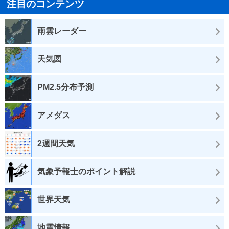
注目のコンテンツ
雨雲レーダー
天気図
PM2.5分布予測
アメダス
2週間天気
気象予報士のポイント解説
世界天気
地震情報