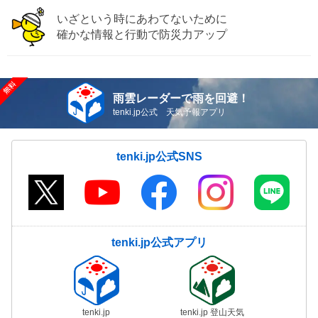
いざという時にあわてないために
確かな情報と行動で防災力アップ
雨雲レーダーで雨を回避！
tenki.jp公式 天気予報アプリ
tenki.jp公式SNS
tenki.jp公式アプリ
tenki.jp
tenki.jp 登山天気