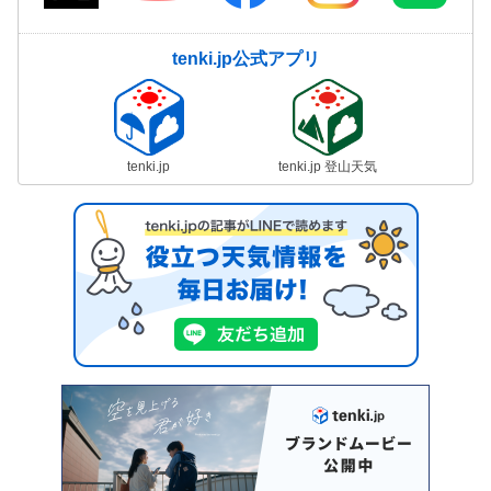
tenki.jp公式アプリ
tenki.jp
tenki.jp 登山天気