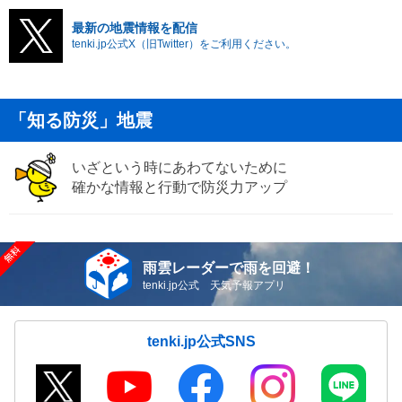
最新の地震情報を配信
tenki.jp公式X（旧Twitter）をご利用ください。
「知る防災」地震
いざという時にあわてないために
確かな情報と行動で防災力アップ
雨雲レーダーで雨を回避！
tenki.jp公式 天気予報アプリ
tenki.jp公式SNS