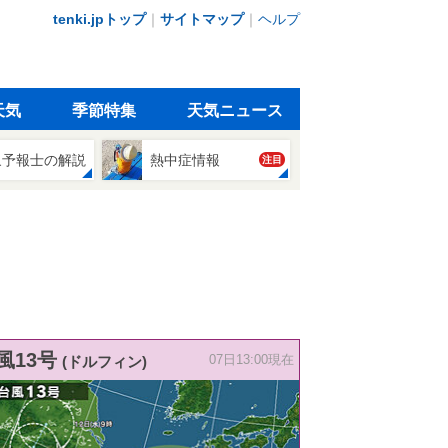
tenki.jpトップ
｜
サイトマップ
｜
ヘルプ
天気
季節特集
天気ニュース
象予報士の解説
熱中症情報
注目
風13号
(ドルフィン)
07日13:00現在