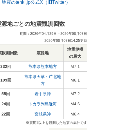
地震のtenki.jp公式X（旧Twitter）
震源地ごとの地震観測回数
期間：2026年04月29日～2026年08月07日
2026年08月07日14:25更新
地震規模
震観測回数
震源地
の最大
332
回
熊本県熊本地方
M7.1
熊本県天草・芦北地
109
回
M6.1
方
55
回
岩手県沖
M7.2
24
回
トカラ列島近海
M4.6
22
回
宮城県沖
M6.4
※震度1以上を観測した地震の集計です