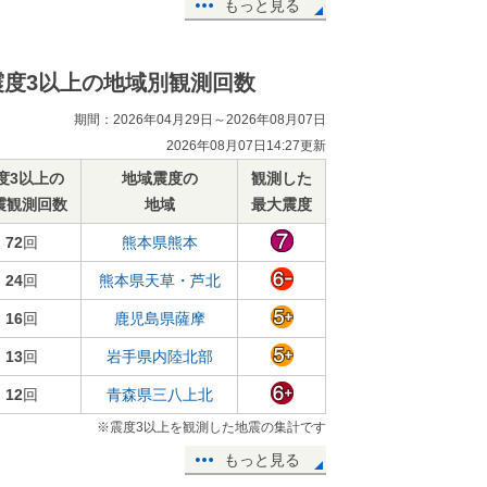
もっと見る
震度3以上の地域別観測回数
期間：2026年04月29日～2026年08月07日
2026年08月07日14:27更新
度3以上の
地域震度の
観測した
震観測回数
地域
最大震度
72
回
熊本県熊本
24
回
熊本県天草・芦北
16
回
鹿児島県薩摩
13
回
岩手県内陸北部
12
回
青森県三八上北
※震度3以上を観測した地震の集計です
もっと見る