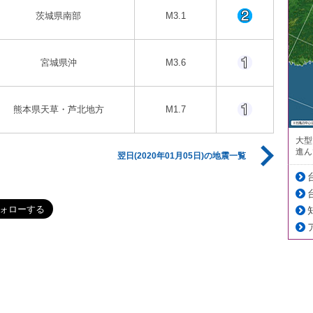
茨城県南部
M3.1
宮城県沖
M3.6
熊本県天草・芦北地方
M1.7
大型
進ん
翌日(2020年01月05日)の地震一覧