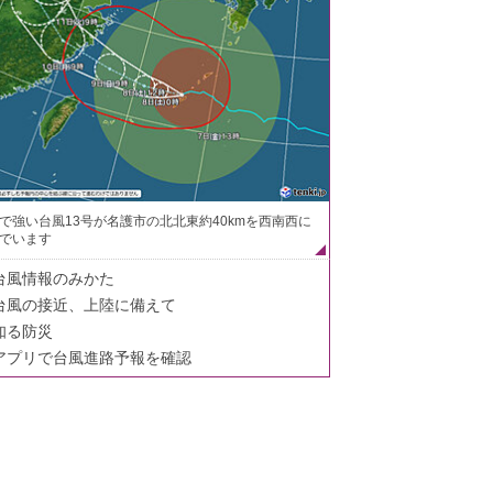
で強い台風13号が名護市の北北東約40kmを西南西に
でいます
台風情報のみかた
台風の接近、上陸に備えて
知る防災
アプリで台風進路予報を確認