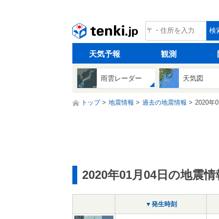
tenki.jp
検
天気予報
観測
雨雲レーダー
天気図
トップ
地震情報
過去の地震情報
2020年
2020年01月04日の地震情
▼発生時刻