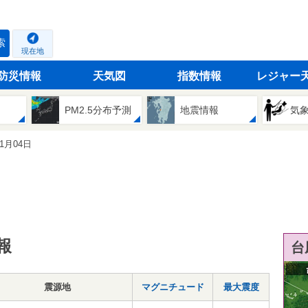
索
現在地
防災情報
天気図
指数情報
レジャー
PM2.5分布予測
地震情報
気
01月04日
報
台
震源地
マグニチュード
最大震度