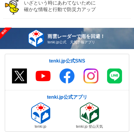
いざという時にあわてないために
確かな情報と行動で防災力アップ
雨雲レーダーで雨を回避！
tenki.jp公式 天気予報アプリ
tenki.jp公式SNS
tenki.jp公式アプリ
tenki.jp
tenki.jp 登山天気