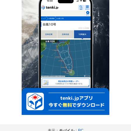
表示：
モバイル
｜
PC