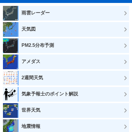
雨雲レーダー
天気図
PM2.5分布予測
アメダス
2週間天気
気象予報士のポイント解説
世界天気
地震情報