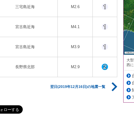
三宅島近海
M2.6
宮古島近海
M4.1
宮古島近海
M3.9
大型
西に
長野県北部
M2.9
翌日(2019年12月16日)の地震一覧