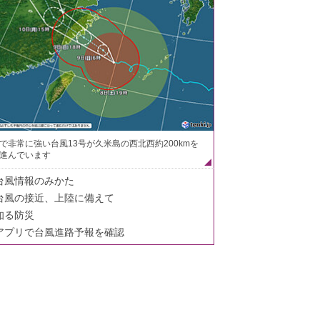
で非常に強い台風13号が久米島の西北西約200kmを
進んでいます
台風情報のみかた
台風の接近、上陸に備えて
知る防災
アプリで台風進路予報を確認