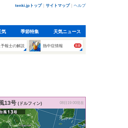
tenki.jpトップ
｜
サイトマップ
｜
ヘルプ
天気
季節特集
天気ニュース
象予報士の解説
熱中症情報
注目
風13号
(ドルフィン)
08日19:00現在