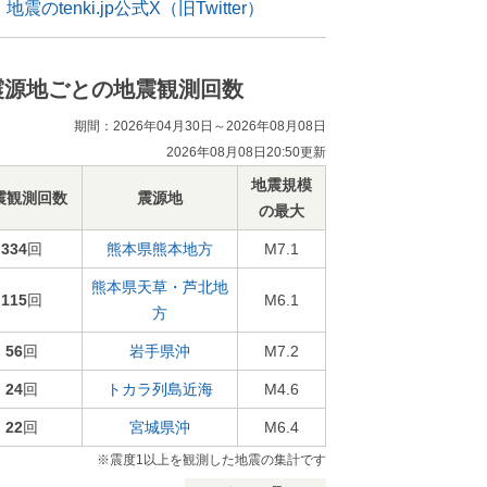
地震のtenki.jp公式X（旧Twitter）
震源地ごとの地震観測回数
期間：2026年04月30日～2026年08月08日
2026年08月08日20:50更新
地震規模
震観測回数
震源地
の最大
334
回
熊本県熊本地方
M7.1
熊本県天草・芦北地
115
回
M6.1
方
56
回
岩手県沖
M7.2
24
回
トカラ列島近海
M4.6
22
回
宮城県沖
M6.4
※震度1以上を観測した地震の集計です