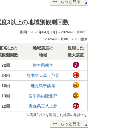
もっと見る
震度3以上の地域別観測回数
期間：2026年04月30日～2026年08月08日
2026年08月08日20:50更新
度3以上の
地域震度の
観測した
震観測回数
地域
最大震度
72
回
熊本県熊本
24
回
熊本県天草・芦北
16
回
鹿児島県薩摩
13
回
岩手県内陸北部
12
回
青森県三八上北
※震度3以上を観測した地震の集計です
もっと見る