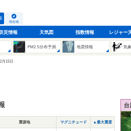
索
現在地
防災情報
天気図
指数情報
レジャー
PM2.5分布予測
地震情報
気
12月15日
報
台
震源地
マグニチュード
▲最大震度