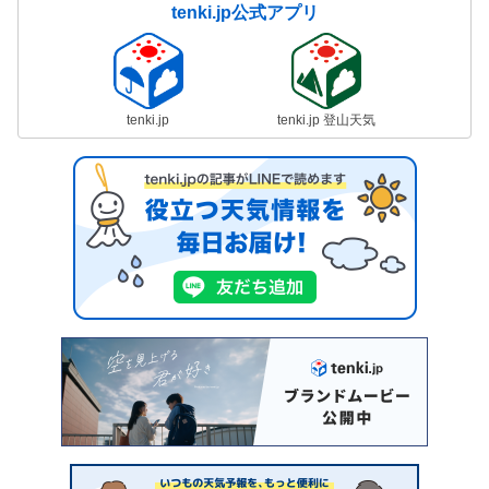
tenki.jp公式アプリ
tenki.jp
tenki.jp 登山天気