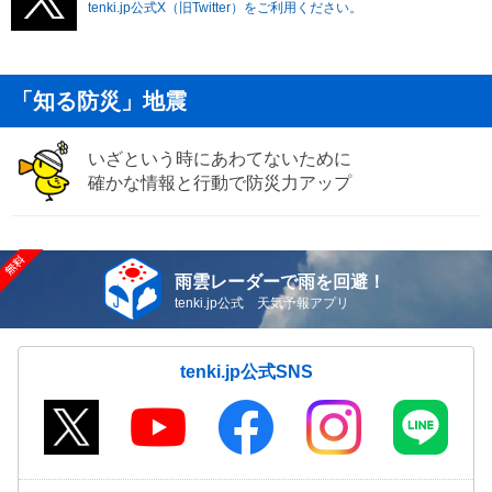
tenki.jp公式X（旧Twitter）をご利用ください。
「知る防災」地震
いざという時にあわてないために
確かな情報と行動で防災力アップ
雨雲レーダーで雨を回避！
tenki.jp公式 天気予報アプリ
tenki.jp公式SNS