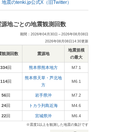
地震のtenki.jp公式X（旧Twitter）
震源地ごとの地震観測回数
期間：2026年04月30日～2026年08月08日
2026年08月08日14:30更新
地震規模
震観測回数
震源地
の最大
334
回
熊本県熊本地方
M7.1
熊本県天草・芦北地
114
回
M6.1
方
56
回
岩手県沖
M7.2
24
回
トカラ列島近海
M4.6
22
回
宮城県沖
M6.4
※震度1以上を観測した地震の集計です