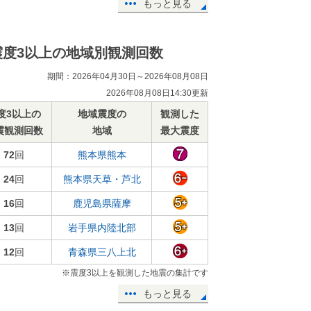
もっと見る
震度3以上の地域別観測回数
期間：2026年04月30日～2026年08月08日
2026年08月08日14:30更新
度3以上の
地域震度の
観測した
震観測回数
地域
最大震度
72
回
熊本県熊本
24
回
熊本県天草・芦北
16
回
鹿児島県薩摩
13
回
岩手県内陸北部
12
回
青森県三八上北
※震度3以上を観測した地震の集計です
もっと見る