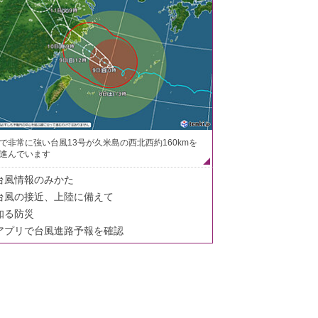
で非常に強い台風13号が久米島の西北西約160kmを
進んでいます
台風情報のみかた
台風の接近、上陸に備えて
知る防災
アプリで台風進路予報を確認