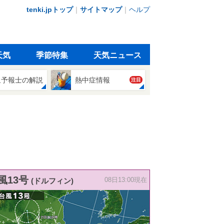
tenki.jpトップ
｜
サイトマップ
｜
ヘルプ
天気
季節特集
天気ニュース
象予報士の解説
熱中症情報
注目
風13号
(ドルフィン)
08日13:00現在