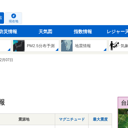
索
現在地
防災情報
天気図
指数情報
レジャー
PM2.5分布予測
地震情報
気
12月07日
報
台
震源地
マグニチュード
最大震度