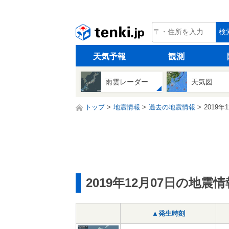
tenki.jp
検
天気予報
観測
雨雲レーダー
天気図
トップ
地震情報
過去の地震情報
2019年
2019年12月07日の地震情
▲発生時刻