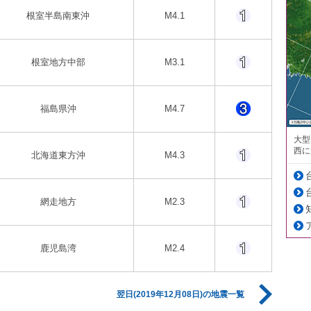
根室半島南東沖
M4.1
根室地方中部
M3.1
福島県沖
M4.7
大型
西に
北海道東方沖
M4.3
網走地方
M2.3
鹿児島湾
M2.4
翌日(2019年12月08日)の地震一覧