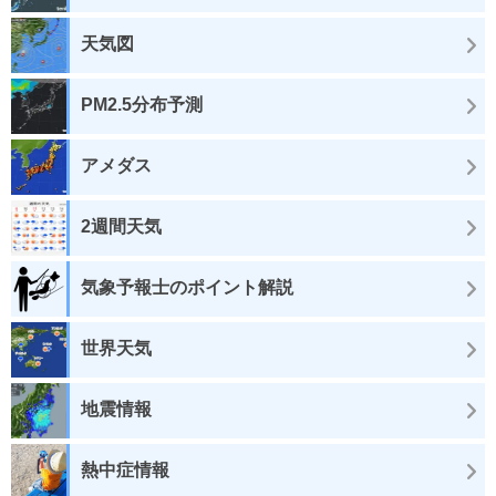
天気図
PM2.5分布予測
アメダス
2週間天気
気象予報士のポイント解説
世界天気
地震情報
熱中症情報