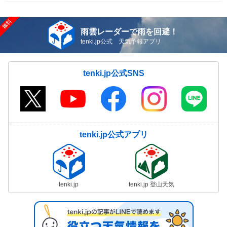
雨雲レーダーで雨を回避！
tenki.jp公式 天気予報アプリ
tenki.jp公式SNS
tenki.jp公式アプリ
tenki.jp
tenki.jp 登山天気